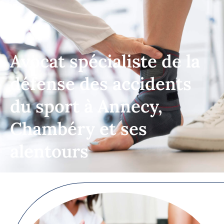
Avocat spécialiste de la
défense des accidents
du sport à Annecy,
Chambéry et ses
alentours