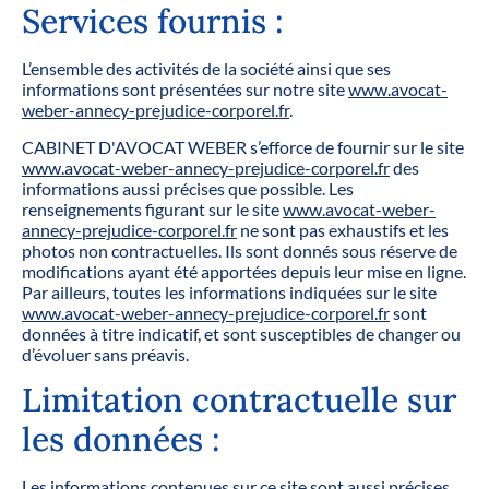
Services fournis :
L’ensemble des activités de la société ainsi que ses
informations sont présentées sur notre site
www.avocat-
weber-annecy-prejudice-corporel.fr
.
CABINET D'AVOCAT WEBER s’efforce de fournir sur le site
www.avocat-weber-annecy-prejudice-corporel.fr
des
informations aussi précises que possible. Les
renseignements figurant sur le site
www.avocat-weber-
annecy-prejudice-corporel.fr
ne sont pas exhaustifs et les
photos non contractuelles. Ils sont donnés sous réserve de
modifications ayant été apportées depuis leur mise en ligne.
Par ailleurs, toutes les informations indiquées sur le site
www.avocat-weber-annecy-prejudice-corporel.fr
sont
données à titre indicatif, et sont susceptibles de changer ou
d’évoluer sans préavis.
Limitation contractuelle sur
les données :
Les informations contenues sur ce site sont aussi précises