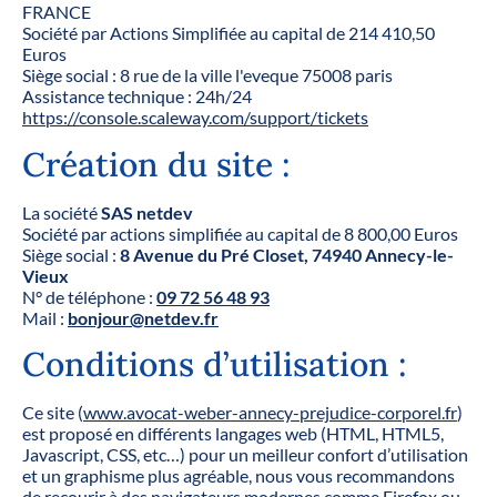
FRANCE
Société par Actions Simplifiée au capital de 214 410,50
Euros
Siège social : 8 rue de la ville l'eveque 75008 paris
Assistance technique : 24h/24
https://console.scaleway.com/support/tickets
Création du site :
La société
SAS netdev
Société par actions simplifiée au capital de 8 800,00 Euros
Siège social :
8 Avenue du Pré Closet, 74940 Annecy-le-
Vieux
N° de téléphone :
09 72 56 48 93
Mail :
bonjour@netdev.fr
Conditions d’utilisation :
Ce site (
www.avocat-weber-annecy-prejudice-corporel.fr
)
est proposé en différents langages web (HTML, HTML5,
Javascript, CSS, etc…) pour un meilleur confort d’utilisation
et un graphisme plus agréable, nous vous recommandons
de recourir à des navigateurs modernes comme Firefox ou