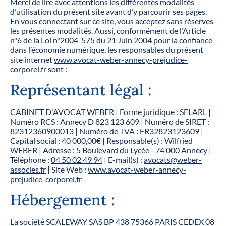
Merci de lire avec attentions les différentes modalités
d’utilisation du présent site avant d’y parcourir ses pages.
En vous connectant sur ce site, vous acceptez sans réserves
les présentes modalités. Aussi, conformément de l’Article
n°6 de la Loi n°2004-575 du 21 Juin 2004 pour la confiance
dans l’économie numérique, les responsables du présent
site internet
www.avocat-weber-annecy-prejudice-
corporel.fr
sont :
Représentant légal :
CABINET D'AVOCAT WEBER | Forme juridique : SELARL |
Numéro RCS : Annecy D 823 123 609 | Numéro de SIRET :
82312360900013 | Numéro de TVA : FR32823123609 |
Capital social : 40 000,00€ | Responsable(s) : Wilfried
WEBER | Adresse : 5 Boulevard du Lycée - 74 000 Annecy |
Téléphone :
04 50 02 49 94
| E-mail(s) :
avocats@weber-
associes.fr
| Site Web :
www.avocat-weber-annecy-
prejudice-corporel.fr
Hébergement :
La société SCALEWAY SAS BP 438 75366 PARIS CEDEX 08